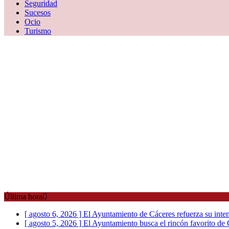
Seguridad
Sucesos
Ocio
Turismo
Última hora
[ agosto 6, 2026 ]
El Ayuntamiento de Cáceres refuerza su intens
[ agosto 5, 2026 ]
El Ayuntamiento busca el rincón favorito de 