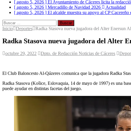
[ agosto 5, 2026 ]
El Ayuntamiento de Cáceres licita la redacci
[ agosto 5, 2026 ]
Mercadillo de Navidad 2026
Actualidad
[ agosto 5, 2026 ]
El alcalde muestra su apoyo al CP Cacereño en
Buscar:
Inicio
Deportes
Radka Stasova nueva jugadora del Alter Enersun A
Radka Stasova nueva jugadora del Alter 
octubre 29, 2022
Dpto. de Redacción Noticias de Cáceres
Depor
El Club Baloncesto Al-Qázeres comunica que la jugadora Radka Staso
Radka Stasova (Košice, Eslovaquia, 14 de mayo de 1997) es una base,
puede ayudar en distintas facetas del juego.