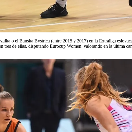
rzalka o el Banska Bystrica (entre 2015 y 2017) en la Extraliga eslo
n tres de ellas, disputando Eurocup Women, valorando en la última camp